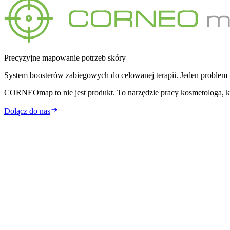
Precyzyjne mapowanie potrzeb skóry
System boosterów zabiegowych do celowanej terapii. Jeden problem -
CORNEOmap to nie jest produkt. To narzędzie pracy kosmetologa, któr
Dołącz do nas
1:1
jeden booster = jedno wskazanie
Strefowo
aplikacja miejscowa
Głęboko
transport liposomowy