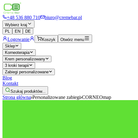
+48 536 880 710
biuro@cremebar.pl
Wybierz kraj
PL
EN
DE
Logowanie
Koszyk
Otwórz menu
Sklep
Korneoterapia
Krem personalizowany
3 kroki terapii
Zabiegi personalizowane
Blog
Kontakt
Szukaj produktów...
Strona główna
Personalizowane zabiegi
CORNEOmap