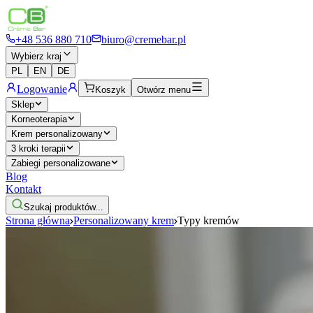
+48 536 880 710
biuro@cremebar.pl
Wybierz kraj
PL
EN
DE
Logowanie
Koszyk
Otwórz menu
Sklep
Korneoterapia
Krem personalizowany
3 kroki terapii
Zabiegi personalizowane
Blog
Kontakt
Szukaj produktów...
Strona główna
Personalizowany krem
Typy kremów