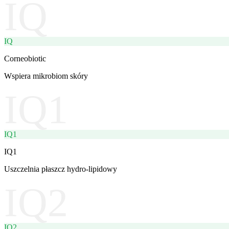
IQ
IQ
Corneobiotic
Wspiera mikrobiom skóry
IQ1
IQ1
IQ1
Uszczelnia płaszcz hydro-lipidowy
IQ2
IQ2