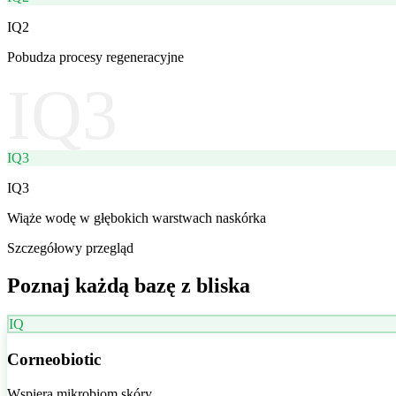
IQ2
Pobudza procesy regeneracyjne
IQ3
IQ3
IQ3
Wiąże wodę w głębokich warstwach naskórka
Szczegółowy przegląd
Poznaj każdą bazę z bliska
IQ
Corneobiotic
Wspiera mikrobiom skóry