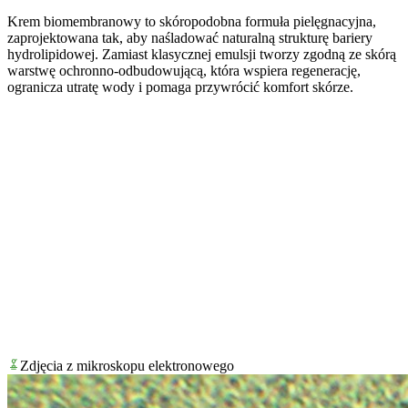
Krem biomembranowy to skóropodobna formuła pielęgnacyjna,
zaprojektowana tak, aby naśladować naturalną strukturę bariery
hydrolipidowej. Zamiast klasycznej emulsji tworzy zgodną ze skórą
warstwę ochronno-odbudowującą, która wspiera regenerację,
ogranicza utratę wody i pomaga przywrócić komfort skórze.
Biomimetyczny
Inspirowany skórą
32+
Aktywne składniki
Lamelarny
Układ lipidowy
Regeneracja
Wsparcie bariery
Zdjęcia z mikroskopu elektronowego