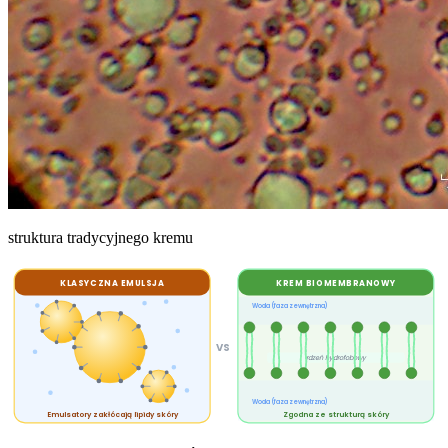
struktura tradycyjnego kremu
KLASYCZNA EMULSJA
KREM BIOMEMBRANOWY
Woda (faza zewnętrzna)
VS
rdzeń hydrofobowy
Woda (faza zewnętrzna)
Emulsatory zakłócają lipidy skóry
Zgodna ze strukturą skóry