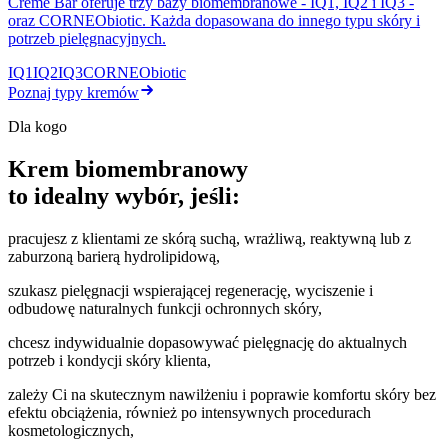
Crème Bar oferuje trzy bazy biomembranowe - IQ1, IQ2 i IQ3 -
oraz CORNEObiotic. Każda dopasowana do innego typu skóry i
potrzeb pielęgnacyjnych.
IQ1
IQ2
IQ3
CORNEObiotic
Poznaj typy kremów
Dla kogo
Krem biomembranowy
to idealny wybór, jeśli:
pracujesz z klientami ze skórą suchą, wrażliwą, reaktywną lub z
zaburzoną barierą hydrolipidową,
szukasz pielęgnacji wspierającej regenerację, wyciszenie i
odbudowę naturalnych funkcji ochronnych skóry,
chcesz indywidualnie dopasowywać pielęgnację do aktualnych
potrzeb i kondycji skóry klienta,
zależy Ci na skutecznym nawilżeniu i poprawie komfortu skóry bez
efektu obciążenia, również po intensywnych procedurach
kosmetologicznych,