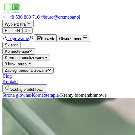
+48 536 880 710
biuro@cremebar.pl
Wybierz kraj
PL
EN
DE
Logowanie
Koszyk
Otwórz menu
Sklep
Korneoterapia
Krem personalizowany
3 kroki terapii
Zabiegi personalizowane
Blog
Kontakt
Szukaj produktów...
Strona główna
Korneoterapia
Kremy biomembranowe