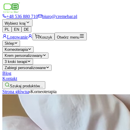
+48 536 880 710
biuro@cremebar.pl
Wybierz kraj
PL
EN
DE
Logowanie
Koszyk
Otwórz menu
Sklep
Korneoterapia
Krem personalizowany
3 kroki terapii
Zabiegi personalizowane
Blog
Kontakt
Szukaj produktów...
Strona główna
Korneoterapia